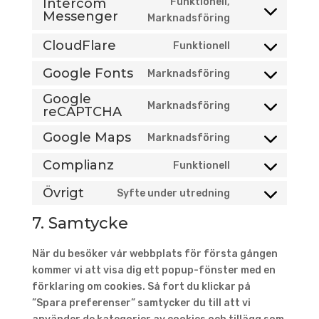
Intercom
Funktionell,
Messenger
service
Consent
Marknadsföring
wordpress
to
CloudFlare
Funktionell
service
Consent
intercom-
to
Google Fonts
Marknadsföring
Consent
messenger
service
Google
to
cloudflare
Marknadsföring
reCAPTCHA
Consent
service
to
google-
Google Maps
Marknadsföring
Consent
service
fonts
to
google-
Complianz
Funktionell
Consent
service
recaptcha
to
Övrigt
Syfte under utredning
google-
Consent
service
maps
to
7. Samtycke
complianz
service
Övrigt
När du besöker vår webbplats för första gången
kommer vi att visa dig ett popup-fönster med en
förklaring om cookies. Så fort du klickar på
”Spara preferenser” samtycker du till att vi