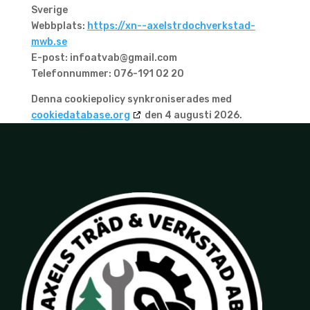
Sverige
Webbplats:
https://xn--axelstrdochverkstad-
mwb.se
E-post:
infoatvab@
gmail.com
Telefonnummer: 076-191 02 20
Denna cookiepolicy synkroniserades med
cookiedatabase.org
den 4 augusti 2026.