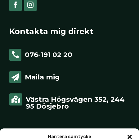
Kontakta mig direkt
076-191 02 20

Maila mig

Västra Högsvägen 352, 244

95 Dösjebro
Hantera samtycke
Länkar