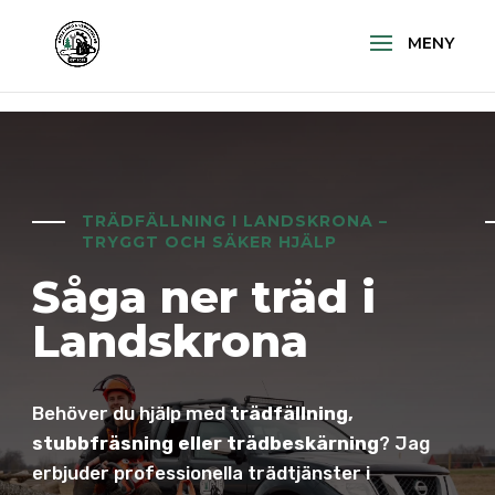
\n
\n
TRÄDFÄLLNING I LANDSKRONA –
TRYGGT OCH SÄKER HJÄLP
Såga ner träd i
Landskrona
Behöver du hjälp med
trädfällning,
stubbfräsning eller trädbeskärning
? Jag
erbjuder professionella trädtjänster i